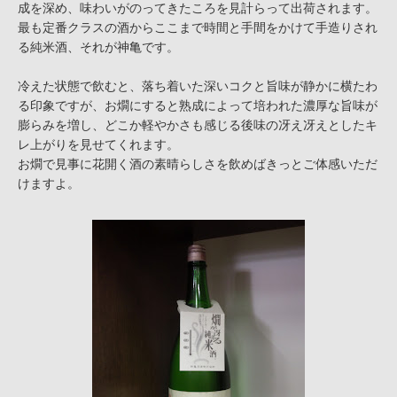
成を深め、味わいがのってきたころを見計らって出荷されます。
最も定番クラスの酒からここまで時間と手間をかけて手造りされ
る純米酒、それが神亀です。
冷えた状態で飲むと、落ち着いた深いコクと旨味が静かに横たわ
る印象ですが、お燗にすると熟成によって培われた濃厚な旨味が
膨らみを増し、どこか軽やかさも感じる後味の冴え冴えとしたキ
レ上がりを見せてくれます。
お燗で見事に花開く酒の素晴らしさを飲めばきっとご体感いただ
けますよ。