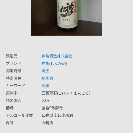
醸造元
神亀酒造株式会社
ブランド
神亀(しんかめ)
都道府県
埼玉
特定名称
純米酒
キーワード
純米
原料米
五百万石(ごひゃくまんごく)
精米歩合
60%
酵母
協会9号酵母
アルコール度数
15度以上16度未満
保管
冷暗所