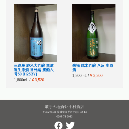
三連星 純米大吟醸 無濾
来福 純米吟醸 八反 生原
過生原酒 番外編 渡船六
酒
号50 [H25BY]
1,800mL /
¥ 3,300
1,800mL /
¥ 3,520
取手の地酒や 中村酒店
〒302-0034 茨城県取手市戸頭3-33-13
0297-78-2033