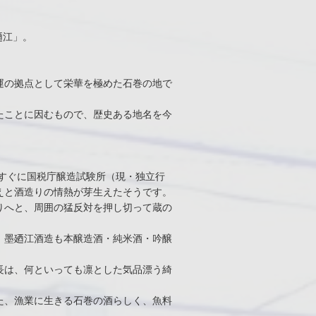
廼江」。
運の拠点として栄華を極めた石巻の地で
たことに因むもので、歴史ある地名を今
後すぐに国税庁醸造試験所（現・独立行
えと酒造りの情熱が芽生えたそうです。
りへと、周囲の猛反対を押し切って蔵の
、墨廼江酒造も本醸造酒・純米酒・吟醸
長は、何といっても凛とした気品漂う綺
た、漁業に生きる石巻の酒らしく、魚料