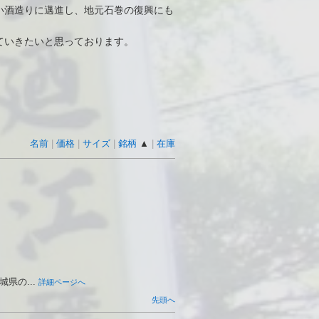
い酒造りに邁進し、地元石巻の復興にも
ていきたいと思っております。
名前
|
価格
|
サイズ
|
銘柄
▲
|
在庫
県の...
詳細ページへ
先頭へ