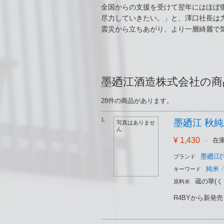
全国からの支援を受けて翌年にはほぼ
尽力していきたい。」と、澤口社長は
震災から立ちあがり、より一層綺麗で
墨廼江酒造株式会社の商
28件の商品があります。
1.
墨廼江 秋純米 
写真はありませ
ん
¥ 1,430
-
在
墨廼江(
ブランド
純米
/
キーワード
蔵の華(く
原料米
R4BYから新発