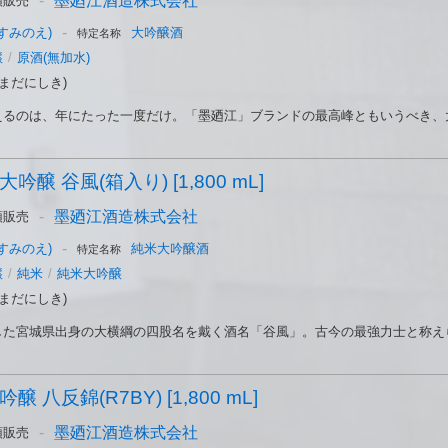
-
墨廼江酒造株式会社
頭販売
-
すみのえ)
大吟醸酒
特定名称
醸
/
原酒(無加水)
まだにしき)
るのは、年にたった一度だけ。「墨廼江」ブランドの最高峰ともいうべき、大吟
吟醸 谷風(箱入り) [1,800 mL]
-
墨廼江酒造株式会社
頭販売
-
すみのえ)
純米大吟醸酒
特定名称
醸
/
純米
/
純米大吟醸
まだにしき)
た宮城県出身の大横綱の四股名を戴く酒名「谷風」。古今の最強力士と称えられ
 八反錦(R7BY) [1,800 mL]
-
墨廼江酒造株式会社
頭販売