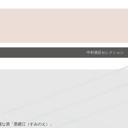
中村酒店セレクション
麗な酒「墨廼江（すみのえ）」