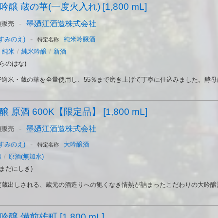
醸 蔵の華(一度火入れ) [1,800 mL]
-
墨廼江酒造株式会社
頭販売
-
すみのえ)
純米吟醸酒
特定名称
純米
/
純米吟醸
/
新酒
らのはな)
適米・蔵の華を全量使用し、55％まで磨き上げて丁寧に仕込みました。酵母は
 原酒 600K【限定品】 [1,800 mL]
-
墨廼江酒造株式会社
頭販売
-
すみのえ)
大吟醸酒
特定名称
醸
/
原酒(無加水)
まだにしき)
蔵出しされる、蔵元の酒造りへの飽くなき情熱が詰まったこだわりの大吟醸酒が
醸 備前雄町 [1,800 mL]