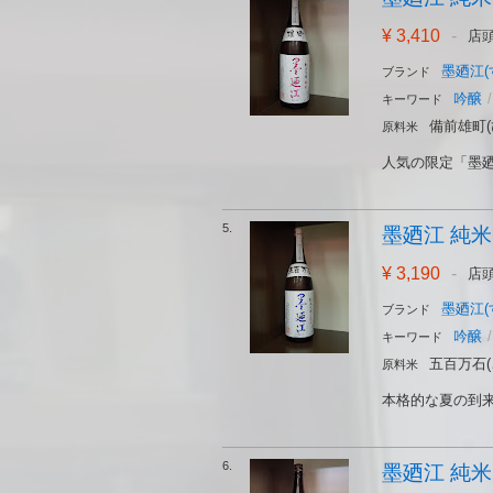
¥ 3,410
-
店
墨廼江(
ブランド
吟醸
/
キーワード
備前雄町(
原料米
人気の限定「墨廼
5.
墨廼江 純米吟醸
¥ 3,190
-
店
墨廼江(
ブランド
吟醸
/
キーワード
五百万石
原料米
本格的な夏の到来
6.
墨廼江 純米吟醸