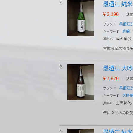
2.
墨廼江 純米吟
¥ 3,190
-
店
墨廼江(
ブランド
吟醸
/
キーワード
蔵の華(く
原料米
宮城県産の酒造好
3.
墨廼江 大吟醸
¥ 7,920
-
店
墨廼江(
ブランド
大吟
キーワード
山田錦(や
原料米
年に２回のみ限定
4.
墨廼江 純米吟