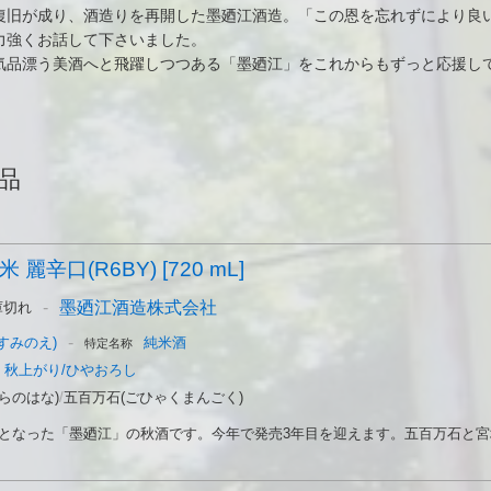
復旧が成り、酒造りを再開した墨廼江酒造。「この恩を忘れずにより良
力強くお話して下さいました。
気品漂う美酒へと飛躍しつつある「墨廼江」をこれからもずっと応援し
品
麗辛口(R6BY) [720 mL]
-
墨廼江酒造株式会社
庫切れ
-
すみのえ)
純米酒
特定名称
秋上がり/ひやおろし
らのはな)
/
五百万石(ごひゃくまんごく)
売となった「墨廼江」の秋酒です。今年で発売3年目を迎えます。五百万石と宮城