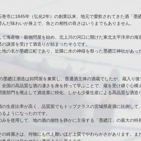
巻市に1845年（弘化2年）の創業以来、地元で愛飲されてきた酒「墨
澄んだ味わいが身上で、魚との相性の良さはいうまでもありません。
して海産物・穀物問屋を始め、北上川の河口に開けた東北太平洋岸の海
業の譲渡を受けて酒造りが始まったそうです。
土地の名が墨廼江町であり、近隣に水の神様を祭った墨廼江神社があっ
。
時の墨廼江酒造は卸問屋を兼業し、普通酒主体の酒蔵でしたが、蔵入り
、全国の高品質な酒の凄さを身を持って学ぶことで、蔵を受け継ぐ心構
問屋部門を廃止して酒造業に特化、しかも少量生産による高品質な酒造
酒の生産比率が高く、品質面でもトップクラスの宮城県産酒に比例して
めるようになったのです。
のみを使用して、地の酒の個性を静かに主張する「墨廼江」の最大の特
その綺麗さは、何物にも代え難いほど上質でやわらかさがあります。ま