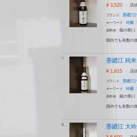
¥ 3,520
-
店
墨廼江(
ブランド
吟醸
/
キーワード
蔵の華(く
原料米
国内でも有数の漁
7.
墨廼江 純米吟醸
¥ 1,815
-
店
墨廼江(
ブランド
吟醸
/
キーワード
蔵の華(く
原料米
国内でも有数の漁
8.
墨廼江 大吟