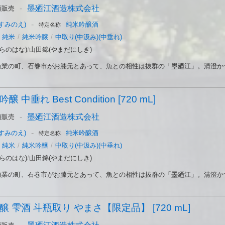
-
墨廼江酒造株式会社
頭販売
-
すみのえ)
純米吟醸酒
特定名称
純米
/
純米吟醸
/
中取り(中汲み)(中垂れ)
らのはな)
/
山田錦(やまだにしき)
業の町、石巻市がお膝元とあって、魚との相性は抜群の「墨廼江」。清澄かつ爽
 中垂れ Best Condition [720 mL]
-
墨廼江酒造株式会社
頭販売
-
すみのえ)
純米吟醸酒
特定名称
純米
/
純米吟醸
/
中取り(中汲み)(中垂れ)
らのはな)
/
山田錦(やまだにしき)
業の町、石巻市がお膝元とあって、魚との相性は抜群の「墨廼江」。清澄かつ爽
醸 雫酒 斗瓶取り やまさ【限定品】 [720 mL]