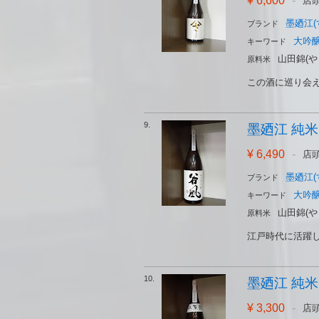
¥ 6,600
-
店
墨廼江(
ブランド
大吟
キーワード
山田錦(や
原料米
この酒に巡り会え
9.
墨廼江 純米大
¥ 6,490
-
店
墨廼江(
ブランド
大吟
キーワード
山田錦(や
原料米
江戸時代に活躍し
10.
墨廼江 純米吟醸
¥ 3,300
-
店