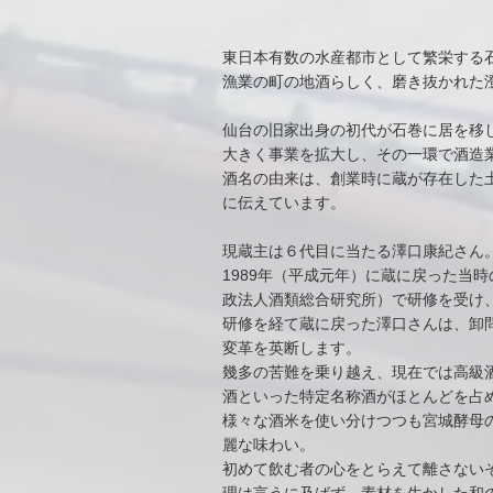
東日本有数の水産都市として繁栄する石
漁業の町の地酒らしく、磨き抜かれた
仙台の旧家出身の初代が石巻に居を移
大きく事業を拡大し、その一環で酒造
酒名の由来は、創業時に蔵が存在した
に伝えています。
現蔵主は６代目に当たる澤口康紀さん
1989年（平成元年）に蔵に戻った当
政法人酒類総合研究所）で研修を受け
研修を経て蔵に戻った澤口さんは、卸
変革を英断します。
幾多の苦難を乗り越え、現在では高級
酒といった特定名称酒がほとんどを占
様々な酒米を使い分けつつも宮城酵母
麗な味わい。
初めて飲む者の心をとらえて離さない