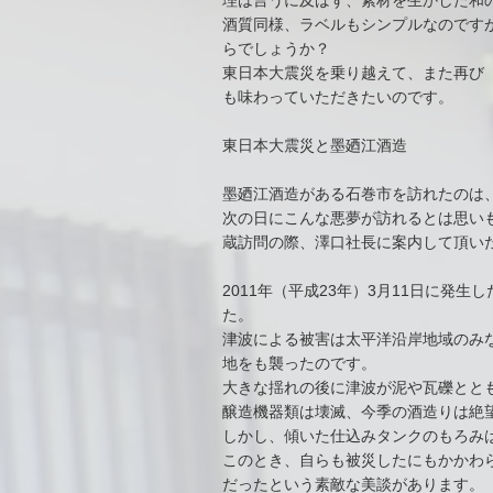
理は言うに及ばず、素材を生かした和
酒質同様、ラベルもシンプルなのです
らでしょうか？
東日本大震災を乗り越えて、また再び
も味わっていただきたいのです。
東日本大震災と墨廼江酒造
墨廼江酒造がある石巻市を訪れたのは
次の日にこんな悪夢が訪れるとは思い
蔵訪問の際、澤口社長に案内して頂い
2011年（平成23年）3月11日に
た。
津波による被害は太平洋沿岸地域のみ
地をも襲ったのです。
大きな揺れの後に津波が泥や瓦礫とと
醸造機器類は壊滅、今季の酒造りは絶
しかし、傾いた仕込みタンクのもろみ
このとき、自らも被災したにもかかわ
だったという素敵な美談があります。