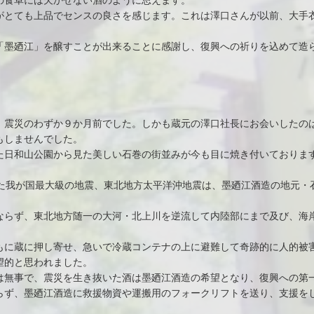
の食卓には欠かせない酒のように思えます。
がとても上品でセンスの良さを感じます。これは澤口さんが以前、大手
「墨廼江」を醸すことが出来ることに感謝し、復興への祈りを込めて造
、震災のわずか９か月前でした。しかも蔵元の澤口社長にお会いしたの
もしませんでした。
た日和山公園から見た美しい石巻の街並みが今も目に焼き付いておりま
発生した我が国最大級の地震、東北地方太平洋沖地震は、墨廼江酒造の地元
ならず、東北地方随一の大河・北上川を逆流して内陸部にまで及び、海岸
もに蔵に押し寄せ、急いで冷蔵コンテナの上に避難して奇跡的に人的被
望的と思われました。
は無事で、震災を生き抜いた酒は墨廼江酒造の希望となり、復興への第
らず、墨廼江酒造に救援物資や運搬用のフォークリフトを送り、支援を