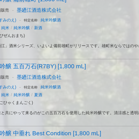
-
墨廼江酒造株式会社
頭販売
-
すみのえ)
純米吟醸酒
特定名称
純米
/
純米吟醸
/
新酒
びぜんおまち)
江」酒米シリーズ、いよいよ備前雄町がリリースです。雄町米ならではのやわら
 五百万石(R7BY) [1,800 mL]
-
墨廼江酒造株式会社
頭販売
-
すみのえ)
純米吟醸酒
特定名称
純米
/
純米吟醸
/
夏酒
(ごひゃくまんごく)
と共にやって来るのがこの五百万石を使用した純米吟醸です。清涼感と透明感溢
 中垂れ Best Condition [1,800 mL]