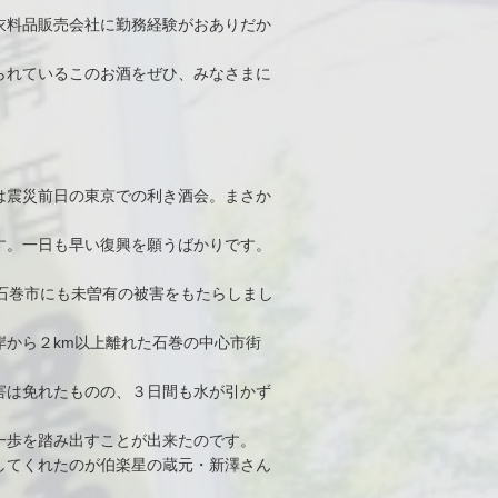
衣料品販売会社に勤務経験がおありだか
られているこのお酒をぜひ、みなさまに
は震災前日の東京での利き酒会。まさか
す。一日も早い復興を願うばかりです。
・石巻市にも未曽有の被害をもたらしまし
から２km以上離れた石巻の中心市街
害は免れたものの、３日間も水が引かず
一歩を踏み出すことが出来たのです。
してくれたのが伯楽星の蔵元・新澤さん