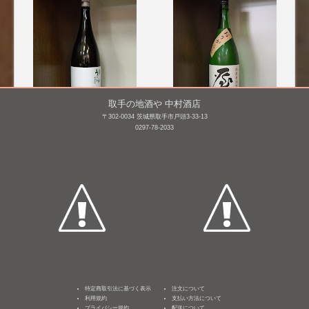
取手の地酒や 中村酒店
〒302-0034 茨城県取手市戸頭3-33-13
0297-78-2033
庭のうぐいす 特別純米
屋守 純米 無調整 生 おり
鶯ラベル
がらみ [BY25]
1,800mL /
¥ 3,190
1,800mL /
¥ 3,065
特定商取引法に基づく表示
注文について
利用規約
支払い方法について
プライバシー規約
配送について