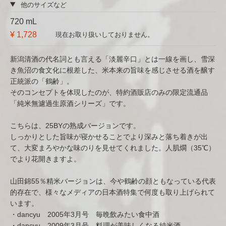
他のサイズなど
720 mL
¥ 1,728
現在お取り扱いしておりません。
新潟清酒の代名詞とも言える「淡麗辛口」とは一線を画し、雪深
き魚沼の食文化に根差した、米本来の旨味を感じさせる酒を醸す
正統派の「鶴齢」。
そのコンセプトを体現したのが、特約酒販店のみの限定流通品
「純米無濾過生原酒シリーズ」です。
こちらは、25BYの熟成バージョンです。
しっかりとした旨味が寝かせることでより深みと落ち着きが出
て、大変まろやかな味のりを見せてくれました。人肌燗（35℃）
でより花開きますよ。
山田錦55％精米バージョンは、今や鶴齢の顔ともなっている代表
的存在で、様々なメディアの日本酒特集で何度も取り上げられて
います。
・dancyu 2005年3月号 毎晩飲みたい食中酒
・dancyu 2009年3月号 料理が美味しくなる純米酒