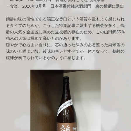
・食楽 2010年3月号 日本酒番付純米酒部門 東の横綱に選出
鶴齢の味の個性である端正な旨口という酒質を最もよく感じられ
るタイプのためか、こうした特集記事に露出する機会が多く、鶴
齢の人気を全国区に高めた立役者的存在のため、この山田錦55％
精米の人気は極めて高いものがあります。
穏やかで心地よい香りに、芯の通った深みのある整った純米酒の
味わいと程よい酸、後味のキレとすべてが一体となって、鶴齢の
旋律が奏でられているかのように感じます。