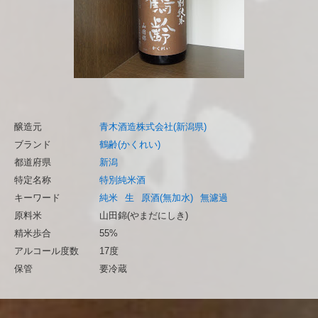
醸造元
青木酒造株式会社(新潟県)
ブランド
鶴齢(かくれい)
都道府県
新潟
特定名称
特別純米酒
キーワード
純米
生
原酒(無加水)
無濾過
原料米
山田錦(やまだにしき)
精米歩合
55%
アルコール度数
17度
保管
要冷蔵