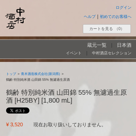
ログイン
|
ヘルプ
初めてのお客様へ
カートを見る
（0）
蔵元一覧
|
日本酒
|
イベント
中村酒店セレクション
トップ
>
青木酒造株式会社(新潟県)
>
鶴齢 特別純米酒 山田錦 55% 無濾過生原酒
鶴齢 特別純米酒 山田錦 55% 無濾過生原
酒 [H25BY] [1,800 mL]
¥ 3,520
現在お取り扱いしておりません。