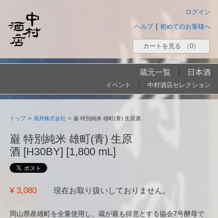
ログイン
|
ヘルプ
初めてのお客様へ
カートを見る
（0）
蔵元一覧
|
日本酒
|
イベント
中村酒店セレクション
トップ
>
高井株式会社
>
巌 特別純米 雄町(青) 生原酒
巌 特別純米 雄町(青) 生原
酒 [H30BY] [1,800 mL]
¥ 3,080
現在お取り扱いしておりません。
岡山県産雄町を全量使用し、蔵が最も得意とする協会7号酵母で