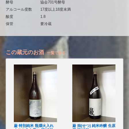
酵母
協会701号酵母
アルコール度数
17度以上18度未満
酸度
1.8
保管
要冷蔵
この蔵元のお酒
一覧で見る
巌 特別純米 瓶燗火入れ
巌 拙(せつ) 純米吟醸 生原