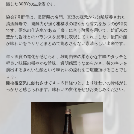
醸した30BYの生原酒です。
協会7号酵母は、長野県の名門、真澄の蔵元から分離培養された
清酒酵母で、発酵力が強く柑橘系の穏やかな香気を放つのが特長
です。硬水の仕込水である「巌」に合う酵母を用いて、雄町米の
豊かな旨味とのバランスを見事に表現してくれました。後口の酸
が味わいをキリリとまとめて飽きさせない素晴らしい出来です。
年々酒質の進化が感じられ、雄町由来の柔らかな甘味のタッチと
程良い味幅の穏やかな旨味、透明感漂うなめらかさ、後のキレを
演出するきれいな酸という味わいの流れをご堪能頂けることでし
ょう。
開栓後空気に触れさせて４～５日経つと、より味わいの骨格がし
っかりと感じられます。味わいの変化をぜひお楽しみください。