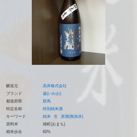
醸造元
高井株式会社
ブランド
巌(いわお)
都道府県
群馬
特定名称
特別純米酒
キーワード
純米
生
原酒(無加水)
原料米
雄町(おまち)
精米歩合
60%