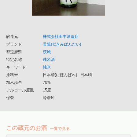
醸造元
株式会社田中酒造店
ブランド
君萬代(きみばんだい)
都道府県
茨城
特定名称
純米酒
キーワード
純米
原料米
日本晴(にほんばれ)
日本晴
精米歩合
70%
アルコール度数
15度
保管
冷暗所
この蔵元のお酒
一覧で見る