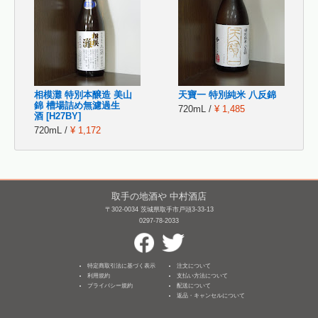
相模灘 特別本醸造 美山
天寶一 特別純米 八反錦
錦 槽場詰め無濾過生
720mL /
¥ 1,485
酒 [H27BY]
720mL /
¥ 1,172
取手の地酒や 中村酒店
〒302-0034 茨城県取手市戸頭3-33-13
0297-78-2033
特定商取引法に基づく表示
注文について
利用規約
支払い方法について
プライバシー規約
配送について
返品・キャンセルについて