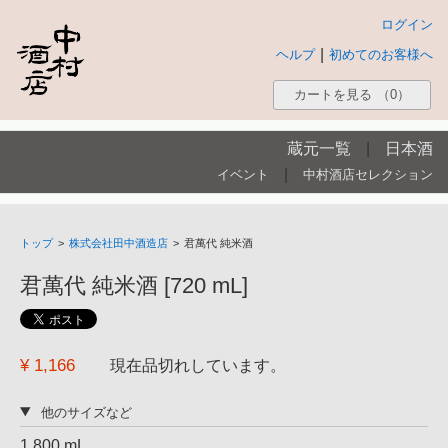
ログイン
|
ヘルプ
初めてのお客様へ
カートを見る
（0）
蔵元一覧
|
日本酒
|
イベント
中村酒店セレクション
トップ
>
株式会社田中酒造店
>
君萬代 純米酒
君萬代 純米酒 [720 mL]
¥ 1,166
現在品切れしています。
他のサイズなど
1,800 mL