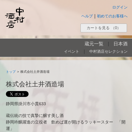
ログイン
|
ヘルプ
初めてのお客様へ
カートを見る
（0）
蔵元一覧
|
日本酒
|
イベント
中村酒店セレクション
トップ
>
株式会社土井酒造場
株式会社土井酒造場
静岡県掛川市小貫633
蔵伝統の技で真摯に醸す美し酒
静岡吟醸躍進の立役者 飲めば運が開けるラッキースター 「開
運」