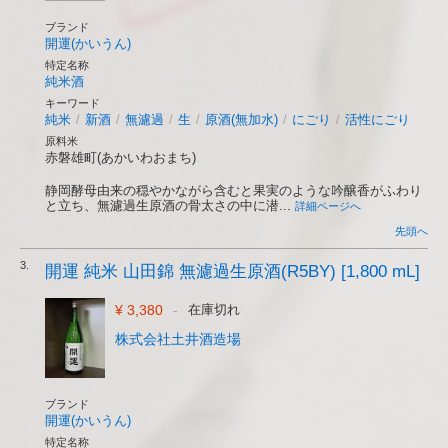
ブランド
開運(かいうん)
特定名称
純米酒
キーワード
純米
/
新酒
/
無濾過
/
生
/
原酒(無加水)
/
にごり
/
活性にごり
原料米
赤磐雄町(あかいわおまち)
静岡酵母由来の穏やかながら含むと果実のような吟醸香がふわり
と立ち、無濾過生原酒の骨太さの中に潜...
詳細ページへ
先頭へ
3.
開運 純米 山田錦 無濾過生原酒(R5BY) [1,800 mL]
¥ 3,380
-
在庫切れ
株式会社土井酒造場
ブランド
開運(かいうん)
特定名称