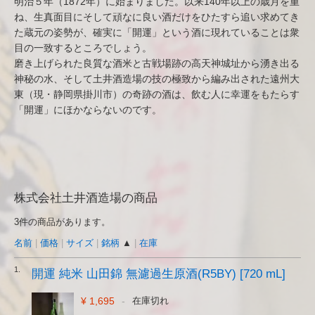
明治５年（1872年）に始まりました。以来140年以上の歳月を重
ね、生真面目にそして頑なに良い酒だけをひたすら追い求めてき
た蔵元の姿勢が、確実に「開運」という酒に現れていることは衆
目の一致するところでしょう。
磨き上げられた良質な酒米と古戦場跡の高天神城址から湧き出る
神秘の水、そして土井酒造場の技の極致から編み出された遠州大
東（現・静岡県掛川市）の奇跡の酒は、飲む人に幸運をもたらす
「開運」にほかならないのです。
株式会社土井酒造場の商品
3件の商品があります。
名前
|
価格
|
サイズ
|
銘柄
▲
|
在庫
1.
開運 純米 山田錦 無濾過生原酒(R5BY) [720 mL]
¥ 1,695
-
在庫切れ