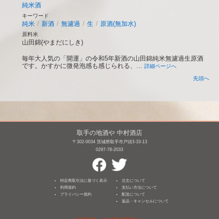
純米酒
キーワード
純米
/
新酒
/
無濾過
/
生
/
原酒(無加水)
原料米
山田錦(やまだにしき)
毎年大人気の「開運」の令和5年新酒の山田錦純米無濾過生原酒
です。かすかに微発泡感も感じられる、...
詳細ページへ
先頭へ
取手の地酒や 中村酒店
〒302-0034 茨城県取手市戸頭3-33-13
0297-78-2033
特定商取引法に基づく表示
注文について
利用規約
支払い方法について
プライバシー規約
配送について
返品・キャンセルについて