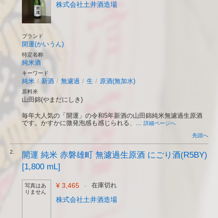
株式会社土井酒造場
ブランド
開運(かいうん)
特定名称
純米酒
キーワード
純米
/
新酒
/
無濾過
/
生
/
原酒(無加水)
原料米
山田錦(やまだにしき)
毎年大人気の「開運」の令和5年新酒の山田錦純米無濾過生原酒
です。かすかに微発泡感も感じられる、...
詳細ページへ
先頭へ
2.
開運 純米 赤磐雄町 無濾過生原酒 にごり酒(R5BY)
[1,800 mL]
¥ 3,465
-
在庫切れ
写真はあ
りません
株式会社土井酒造場