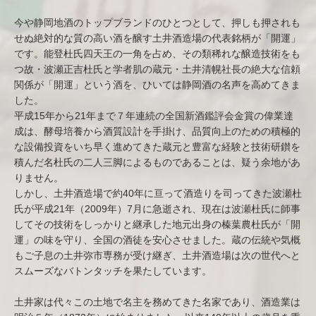
今や静岡地酒のトップブランドのひとつとして、押しも押されも
せぬ絶対的な質の高い酒を醸す土井酒造場の代表銘柄が「開運」
です。能登杜氏四天王の一角を占め、その類稀れな醸造技術をも
つ故・波瀬正吉杜氏と学者肌の蔵元・土井清幌社長の絶大な信頼
関係が「開運」という酒を、ひいては静岡酒の名声を高めてきま
した。
平成15年から21年まで７年連続の全国新酒鑑評会金賞の偉業達
成は、酵母培養から酒質設計を手掛け、品質向上のための積極的
な設備投資をいち早く進めてきた蔵元と豊富な経験と技術研鑚を
積んだ名杜氏の二人三脚によるものであることは、疑う余地があ
りません。
しかし、土井酒造場で約40年に亘って酒造りを司ってきた波瀬杜
氏が平成21年（2009年）7月に急逝され、現在は波瀬杜氏に師事
してその技術をしっかりと継承した地元出身の榛葉農杜氏が「開
運」の味を守り、全国の酒徒を安心させました。蔵の伝統や気概
もご子息の土井弥市専務が受け継ぎ、土井酒造場は次の世代へと
スムーズなバトンタッチを果たしています。
土井家は代々この土地で名主を務めてきた名家であり、酒造業は