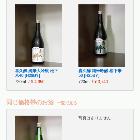
喜久醉 純米大吟醸 松下
喜久醉 純米吟醸 松下米
米40 [H29BY]
50 [H25BY]
720mL /
¥ 4,950
720mL /
¥ 3,740
同じ価格帯のお酒
一覧で見る
写真はありません