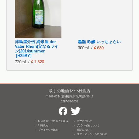
津島屋外伝 純米酒 der
黒龍 吟醸 いっちょらい
Vater Rhein(父なるライ
300mL /
¥ 680
ン)2014summer
[H25BY]
720mL /
¥ 1,320
取手の地酒や 中村酒店
〒302-0034 茨城県取手市戸頭3-33-13
0297-78-2033
特定商取引法に基づく表示
注文について
利用規約
支払い方法について
プライバシー規約
配送について
返品・キャンセルについて