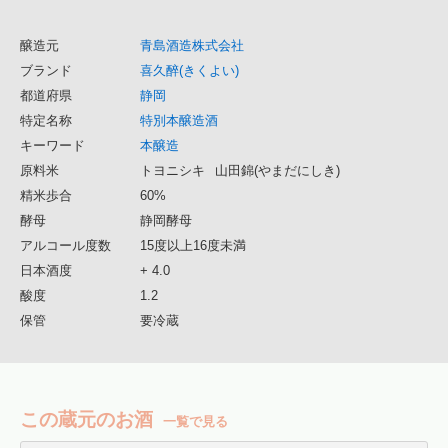
醸造元
青島酒造株式会社
ブランド
喜久醉(きくよい)
都道府県
静岡
特定名称
特別本醸造酒
キーワード
本醸造
原料米
トヨニシキ
山田錦(やまだにしき)
精米歩合
60%
酵母
静岡酵母
アルコール度数
15度以上16度未満
日本酒度
+ 4.0
酸度
1.2
保管
要冷蔵
この蔵元のお酒
一覧で見る