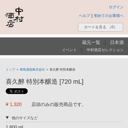
ログイン
|
ヘルプ
初めてのお客様へ
カートを見る
（0）
蔵元一覧
|
日本酒
|
イベント
中村酒店セレクション
トップ
>
青島酒造株式会社
>
喜久醉 特別本醸造
喜久醉 特別本醸造 [720 mL]
¥ 1,320
店頭のみの販売商品です。
他のサイズなど
1,800 mL