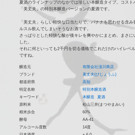
夏酒のラインナップのなかでは珍しい本醸造タイプ。コスト
「美丈夫」の特別本醸造バージョンの夏酒です。
「美丈夫」らしい軽快な口当たりで、バナナを思わせる含み
ルスル飲んでしまいそうなお酒です。
さっぱりとした軽快な酸が後キレを爽やかにまとめ、まさに
した。
それに何といっても2千円を切る価格でこれだけのハイレベ
ですね。
醸造元
有限会社濵川商店
ブランド
美丈夫(びじょうふ)
都道府県
高知
特定名称
特別本醸造酒
キーワード
本醸造
夏酒
原料米
松山三井(まつやまみい)
精米歩合
60%
酵母
AA-41
アルコール度数
14度
日本酒度
+ 6.0