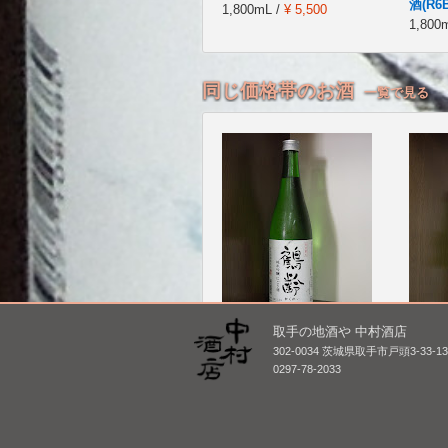
酒(R6B
1,800mL /
¥ 5,500
1,800
同じ価格帯のお酒
一覧で見る
取手の地酒や 中村酒店
鶴齢 純米吟醸 発泡にご
男女川
302-0034 茨城県取手市戸頭3-33-1
り酒 [BY25]
本生
0297-78-2033
720mL /
¥ 1,705
720mL