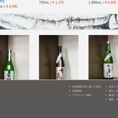
Y)
720mL /
¥ 1,375
1,800mL /
¥ 6,600
mL /
¥ 4,000
特定商取引法に基づく表示
注文に
 純米吟醸 無濾過
大観 純米吟醸 雄町 無濾
越の白鳥 純米吟醸
利用規約
支払い
3
過生原酒 [BY27]
み10号 無濾過生原
プライバシー規約
配送に
酒 [BY25]
返品・
 /
¥ 1,870
720mL /
¥ 1,650
720mL /
¥ 1,834