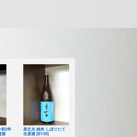
令和2年
美丈夫 純米 しぼりたて
賞酒
生原酒 [BY28]