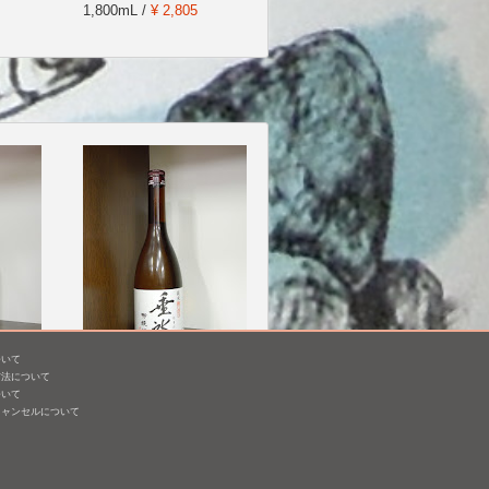
1,800mL /
¥ 2,805
ついて
 仕込
明鏡止水 純米 垂氷 山田
方法について
錦 槽搾り
ついて
キャンセルについて
720mL /
¥ 1,650