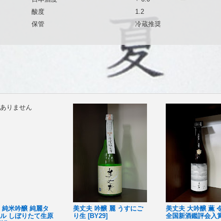
酸度
1.2
保管
冷蔵推奨
ありません
 純米吟醸 純麗タ
美丈夫 吟醸 麗 うすにご
美丈夫 大吟醸 薫 
ル しぼりたて生原
り生 [BY29]
全国新酒鑑評会入