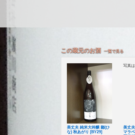
この蔵元のお酒
一覧で見る
写真は
美丈夫 純米大吟醸 鄙(ひ
美丈夫
な) 秋あがり [BY29]
マラベ