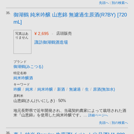
先頭へ
|
別の検索へ
35.
御湖鶴 純米吟醸 山恵錦 無濾過生原酒(R7BY) [720
mL]
¥ 2,695
-
店頭販売
写真はあ
りません
諏訪御湖鶴酒造場
ブランド
御湖鶴(みこつる)
特定名称
純米吟醸酒
キーワード
吟醸
/
純米
/
純米吟醸
/
新酒
/
無濾過
/
生
/
原酒(無加水)
原料米
山恵錦(さんけいにしき)
-
50%
地元長野県で近年開発され、当蔵契約農家によって栽培された酒
米『山恵錦』を使用した純米吟醸です。...
詳細ページへ
先頭へ
|
別の検索へ
36.