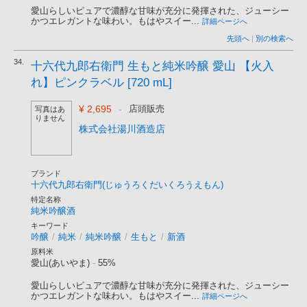
愛山らしいピュアで濃醇な甘味が充分に発揮された、ジューシー
かつエレガントな味わい。もはやスイー...
詳細ページへ
先頭へ
|
別の検索へ
34.
十六代九郎右衛門 生もと純米吟醸 愛山 【火入
れ】ピンクラベル [720 mL]
¥ 2,695
-
店頭販売
写真はあ
りません
株式会社湯川酒造店
ブランド
十六代九郎右衛門(じゅうろくだいくろうえもん)
特定名称
純米吟醸酒
キーワード
吟醸
/
純米
/
純米吟醸
/
生もと
/
新酒
原料米
愛山(あいやま)
-
55%
愛山らしいピュアで濃醇な甘味が充分に発揮された、ジューシー
かつエレガントな味わい。もはやスイー...
詳細ページへ