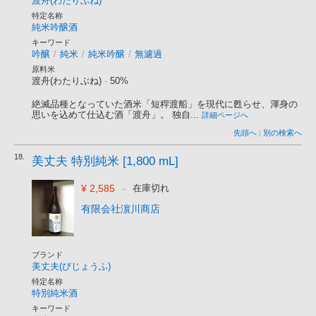
渡舟(わたりぶね)
特定名称
純米吟醸酒
キーワード
吟醸
/
純米
/
純米吟醸
/
無濾過
原料米
渡舟(わたりぶね)
-
50%
絶滅品種となっていた酒米「短稈渡船」を現代に甦らせ、渾身の
思いを込めて仕込む酒「渡舟」。 独自...
詳細ページへ
先頭へ
|
別の検索へ
18.
美丈夫 特別純米 [1,800 mL]
¥ 2,585
-
在庫切れ
有限会社濵川商店
ブランド
美丈夫(びじょうふ)
特定名称
特別純米酒
キーワード