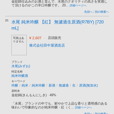
金紋錦仕込みのお酒と並んで、水尾のクオリティの高さを実感し
て頂けるのがこの辛口吟醸です。 20...
詳細ページへ
先頭へ
|
別の検索へ
20.
水尾 純米吟醸 【紅】 無濾過生原酒(R7BY) [720
mL]
¥ 2,607
-
店頭販売
写真はあ
りません
株式会社田中屋酒造店
ブランド
水尾(みずお)
特定名称
純米吟醸酒
キーワード
吟醸
/
純米
/
純米吟醸
/
新酒
/
無濾過
/
生
/
原酒(無加水)
原料米
金紋錦(きんもんにしき)
-
49%
「水尾」ブランドの中でも、鮮やかで上品な香りと透明感のある
味わいで印象的なのが純米吟醸・紅（く...
詳細ページへ
先頭へ
|
別の検索へ