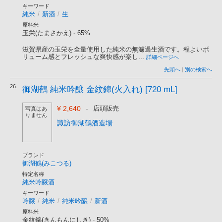
キーワード
純米
/
新酒
/
生
原料米
玉栄(たまさかえ)
-
65%
滋賀県産の玉栄を全量使用した純米の無濾過生酒です。程よいボ
リューム感とフレッシュな爽快感が楽し...
詳細ページへ
先頭へ
|
別の検索へ
26.
御湖鶴 純米吟醸 金紋錦(火入れ) [720 mL]
¥ 2,640
-
店頭販売
写真はあ
りません
諏訪御湖鶴酒造場
ブランド
御湖鶴(みこつる)
特定名称
純米吟醸酒
キーワード
吟醸
/
純米
/
純米吟醸
/
新酒
原料米
金紋錦(きんもんにしき)
-
50%