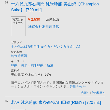
14.
十六代九郎右衛門 純米吟醸 美山錦【Champion
Sake】 [720 mL]
¥ 2,530
-
店頭販売
写真はあ
りません
株式会社湯川酒造店
ブランド
十六代九郎右衛門(じゅうろくだいくろうえもん)
特定名称
純米吟醸酒
キーワード
吟醸
/
純米
/
純米吟醸
/
新酒
原料米
美山錦(みやまにしき)
-
55%
毎年ロンドンで開催されている国際的な酒類コンクール「インタ
ーナショナル・ワイン・チャレンジ（I...
詳細ページへ
先頭へ
|
別の検索へ
15.
若波 純米吟醸 東条産特A山田錦(R6BY) [720 mL]