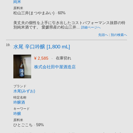
純米
原料米
松山三井(まつやまみい)
-
60%
美丈夫の個性を上手に引き出したコストパフォーマンス抜群の特
別純米酒です。 愛媛県産の松山三井...
詳細ページへ
先頭へ
|
別の検索へ
19.
水尾 辛口吟醸 [1,800 mL]
¥ 2,585
-
在庫切れ
株式会社田中屋酒造店
ブランド
水尾(みずお)
特定名称
吟醸酒
キーワード
吟醸
原料米
ひとごこち
-
59%