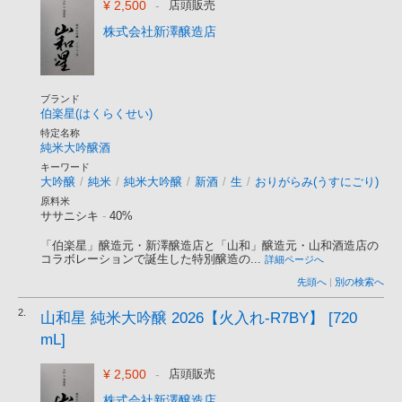
¥ 2,500
-
店頭販売
株式会社新澤醸造店
ブランド
伯楽星(はくらくせい)
特定名称
純米大吟醸酒
キーワード
大吟醸
/
純米
/
純米大吟醸
/
新酒
/
生
/
おりがらみ(うすにごり)
原料米
ササニシキ
-
40%
「伯楽星」醸造元・新澤醸造店と「山和」醸造元・山和酒造店の
コラボレーションで誕生した特別醸造の...
詳細ページへ
先頭へ
|
別の検索へ
2.
山和星 純米大吟醸 2026【火入れ-R7BY】 [720
mL]
¥ 2,500
-
店頭販売
株式会社新澤醸造店