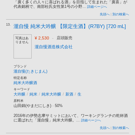
「廣く多くの人々に喜ばれる酒」を目指して生まれた「廣喜」が
代表銘柄で、南部杜氏女性第1号の小野...
詳細ページへ
先頭へ
|
別の検索へ
13.
瀧自慢 純米大吟醸 【限定生酒】(R7BY) [720 mL]
¥ 2,530
-
店頭販売
写真はあ
りません
瀧自慢酒造株式会社
ブランド
瀧自慢(たきじまん)
特定名称
純米大吟醸酒
キーワード
大吟醸
/
純米
/
純米大吟醸
/
新酒
/
生
原料米
山田錦(やまだにしき)
-
50%
2016年の伊勢志摩サミットにおいて、ワーキングランチの乾杯酒
に選ばれた「瀧自慢」純米大吟醸。...
詳細ページへ
先頭へ
|
別の検索へ