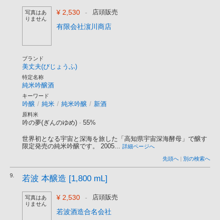
¥ 2,530
-
店頭販売
写真はあ
りません
有限会社濵川商店
ブランド
美丈夫(びじょうふ)
特定名称
純米吟醸酒
キーワード
吟醸
/
純米
/
純米吟醸
/
新酒
原料米
吟の夢(ぎんのゆめ)
-
55%
世界初となる宇宙と深海を旅した「高知県宇宙深海酵母」で醸す
限定発売の純米吟醸です。 2005...
詳細ページへ
先頭へ
|
別の検索へ
9.
若波 本醸造 [1,800 mL]
¥ 2,530
-
店頭販売
写真はあ
りません
若波酒造合名会社