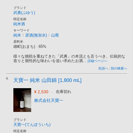
ブランド
武勇(ぶゆう)
特定名称
純米酒
キーワード
純米
/
原酒(無加水)
/
山廃
原料米
雄町(おまち)
-
65%
様々な挑戦を重ねてきた「武勇」の本流とも言うべき、伝統的な
造りと個性的な味わいを追い求めたお酒...
詳細ページへ
先頭へ
|
別の検索へ
4.
天寶一 純米 山田錦 [1,800 mL]
¥ 2,530
-
在庫切れ
株式会社天寶一
ブランド
天寶一(てんぽういち)
特定名称