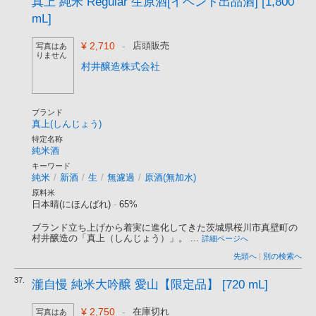
真上 純米 Regular 生原酒[イベント出品酒] [1,800
mL]
¥ 2,710
-
店頭販売
写真はあ
りません
村井醸造株式会社
ブランド
真上(しんじょう)
特定名称
純米酒
キーワード
純米
/
新酒
/
生
/
無濾過
/
原酒(無加水)
原料米
日本晴(にほんばれ)
-
65%
ブランド立ち上げから着実に進化してきた茨城県桜川市真壁町の
村井醸造の「真上（しんじょう）」。 ...
詳細ページへ
先頭へ
|
別の検索へ
37.
瀧自慢 純米大吟醸 愛山【限定品】 [720 mL]
¥ 2,750
-
在庫切れ
写真はあ