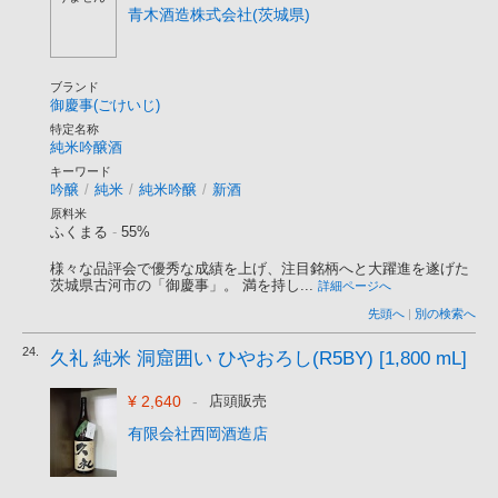
青木酒造株式会社(茨城県)
ブランド
御慶事(ごけいじ)
特定名称
純米吟醸酒
キーワード
吟醸
/
純米
/
純米吟醸
/
新酒
原料米
ふくまる
-
55%
様々な品評会で優秀な成績を上げ、注目銘柄へと大躍進を遂げた
茨城県古河市の「御慶事」。 満を持し...
詳細ページへ
先頭へ
|
別の検索へ
24.
久礼 純米 洞窟囲い ひやおろし(R5BY) [1,800 mL]
¥ 2,640
-
店頭販売
有限会社西岡酒造店