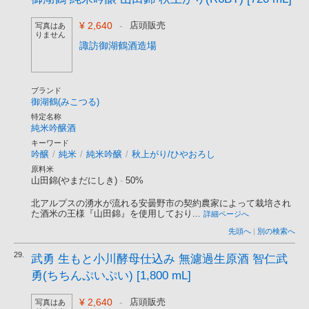
¥ 2,640
-
店頭販売
写真はあ
りません
諏訪御湖鶴酒造場
ブランド
御湖鶴(みこつる)
特定名称
純米吟醸酒
キーワード
吟醸
/
純米
/
純米吟醸
/
秋上がり/ひやおろし
原料米
山田錦(やまだにしき)
-
50%
北アルプスの湧水が流れる安曇野市の契約農家によって栽培され
た酒米の王様『山田錦』を使用しており...
詳細ページへ
先頭へ
|
別の検索へ
29.
武勇 生もと小川酵母仕込み 無濾過生原酒 智仁武
勇(ちちんぷいぷい) [1,800 mL]
¥ 2,640
-
店頭販売
写真はあ