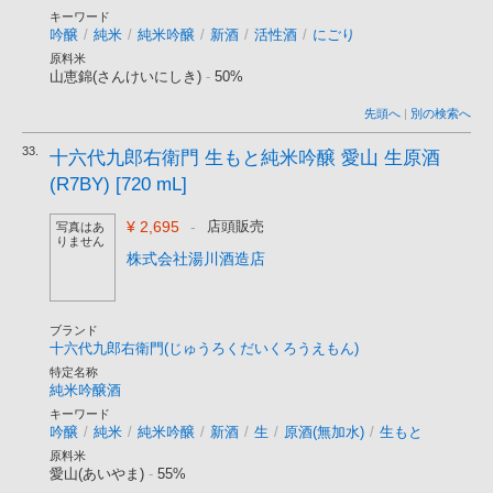
キーワード
吟醸
/
純米
/
純米吟醸
/
新酒
/
活性酒
/
にごり
原料米
山恵錦(さんけいにしき)
-
50%
先頭へ
|
別の検索へ
33.
十六代九郎右衛門 生もと純米吟醸 愛山 生原酒
(R7BY) [720 mL]
¥ 2,695
-
店頭販売
写真はあ
りません
株式会社湯川酒造店
ブランド
十六代九郎右衛門(じゅうろくだいくろうえもん)
特定名称
純米吟醸酒
キーワード
吟醸
/
純米
/
純米吟醸
/
新酒
/
生
/
原酒(無加水)
/
生もと
原料米
愛山(あいやま)
-
55%