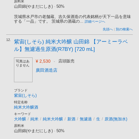
原料米
山田錦(やまだにしき)
-
50%
茨城県水戸市の老舗蔵、吉久保酒造の代表銘柄が天下一品を意味
する「一品」です。 茨城県の酒蔵の...
詳細ページへ
先頭へ
|
別の検索へ
12.
紫宙(しそら) 純米大吟醸 山田錦 【アーミーラベ
ル】無濾過生原酒(R7BY) [720 mL]
¥ 2,530
-
店頭販売
写真はあ
りません
廣田酒造店
ブランド
紫宙(しそら)
特定名称
純米大吟醸酒
キーワード
大吟醸
/
純米
/
純米大吟醸
/
新酒
/
無濾過
/
生
/
原酒(無加水)
原料米
山田錦(やまだにしき)
-
50%