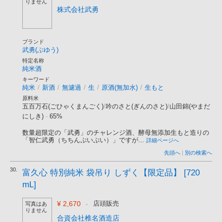
りません
株式会社武勇
ブランド
武勇(ぶゆう)
特定名称
純米酒
キーワード
純米
/
新酒
/
無濾過
/
生
/
原酒(無加水)
/
生もと
原料米
五百万石(ごひゃくまんごく)
/
吟のさと(ぎんのさと)
/
山田錦(やまだ
にしき)
-
65%
数量超限定の「武勇」のチャレンジ酒、酵母無添加生もと造りの
「智仁武勇（ちちんぷいぷい）」ですが...
詳細ページへ
先頭へ
|
別の検索へ
30.
富久心 特別純米 袋吊り しずく【限定品】 [720
mL]
¥ 2,670
-
店頭販売
写真はあ
りません
合資会社椎名酒造店