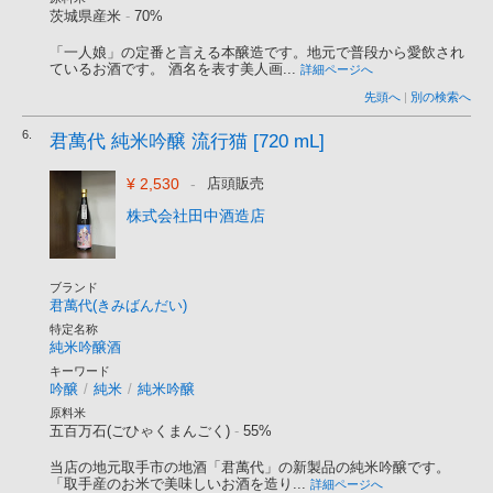
茨城県産米
-
70%
「一人娘」の定番と言える本醸造です。地元で普段から愛飲され
ているお酒です。 酒名を表す美人画...
詳細ページへ
先頭へ
|
別の検索へ
6.
君萬代 純米吟醸 流行猫 [720 mL]
¥ 2,530
-
店頭販売
株式会社田中酒造店
ブランド
君萬代(きみばんだい)
特定名称
純米吟醸酒
キーワード
吟醸
/
純米
/
純米吟醸
原料米
五百万石(ごひゃくまんごく)
-
55%
当店の地元取手市の地酒「君萬代」の新製品の純米吟醸です。
「取手産のお米で美味しいお酒を造り...
詳細ページへ