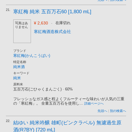
21.
寒紅梅 純米 五百万石60 [1,800 mL]
¥ 2,630
-
在庫切れ
写真はあ
りません
寒紅梅酒造株式会社
ブランド
寒紅梅(かんこうばい)
特定名称
純米酒
キーワード
純米
原料米
五百万石(ごひゃくまんごく)
-
60%
フレッシュなガス感と程よくフルーティーな味わいが人気の三重
の「寒紅梅」。 全量五百万石を使用し...
詳細ページへ
先頭へ
|
別の検索へ
22.
結ゆい 純米吟醸 雄町(ピンクラベル) 無濾過生原
酒(R7BY) [720 mL]