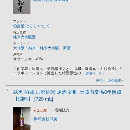
ブランド
伯楽星(はくらくせい)
特定名称
純米大吟醸酒
キーワード
大吟醸
/
純米
/
純米大吟醸
/
新酒
原料米
ササニシキ
-
40%
「伯楽星」醸造元・新澤醸造店と「山和」醸造元・山和酒造店の
コラボレーションで誕生した特別醸造の...
詳細ページへ
先頭へ
|
別の検索へ
3.
武勇 酒蔵 山廃純米 原酒 雄町 土蔵内常温8年熟成
【燗熟】 [720 mL]
¥ 2,500
-
店頭販売
株式会社武勇