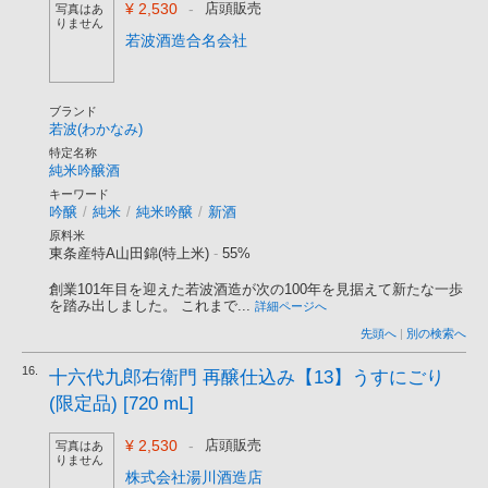
¥ 2,530
-
店頭販売
写真はあ
りません
若波酒造合名会社
ブランド
若波(わかなみ)
特定名称
純米吟醸酒
キーワード
吟醸
/
純米
/
純米吟醸
/
新酒
原料米
東条産特A山田錦(特上米)
-
55%
創業101年目を迎えた若波酒造が次の100年を見据えて新たな一歩
を踏み出しました。 これまで...
詳細ページへ
先頭へ
|
別の検索へ
16.
十六代九郎右衛門 再醸仕込み【13】うすにごり
(限定品) [720 mL]
¥ 2,530
-
店頭販売
写真はあ
りません
株式会社湯川酒造店