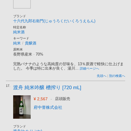
ブランド
十六代九郎右衛門(じゅうろくだいくろうえもん)
特定名称
純米酒
キーワード
純米
/
貴醸酒
原料米
長野県産米
-
70%
完熟バナナのような高純度の甘味を、13％原酒で軽快に仕上げま
した。 今季は特に出来が良く、湯川...
詳細ページへ
先頭へ
|
別の検索へ
17.
渡舟 純米吟醸 槽搾り [720 mL]
¥ 2,567
-
店頭販売
府中誉株式会社
ブランド