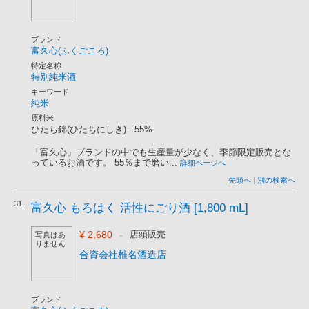
ブランド
富久心(ふくごころ)
特定名称
特別純米酒
キーワード
純米
原料米
ひたち錦(ひたちにしき)
-
55%
「富久心」ブランドの中でも生産量が少なく、季節限定販売とな
っているお酒です。 55％まで磨い...
詳細ページへ
先頭へ
|
別の検索へ
31.
富久心 もろはく 活性にごり酒 [1,800 mL]
¥ 2,680
-
店頭販売
写真はあ
りません
合資会社椎名酒造店
ブランド