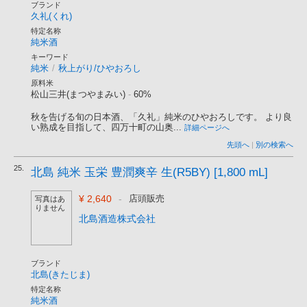
ブランド
久礼(くれ)
特定名称
純米酒
キーワード
純米
/
秋上がり/ひやおろし
原料米
松山三井(まつやまみい)
-
60%
秋を告げる旬の日本酒、「久礼」純米のひやおろしです。 より良
い熟成を目指して、四万十町の山奥...
詳細ページへ
先頭へ
|
別の検索へ
25.
北島 純米 玉栄 豊潤爽辛 生(R5BY) [1,800 mL]
¥ 2,640
-
店頭販売
写真はあ
りません
北島酒造株式会社
ブランド
北島(きたじま)
特定名称
純米酒