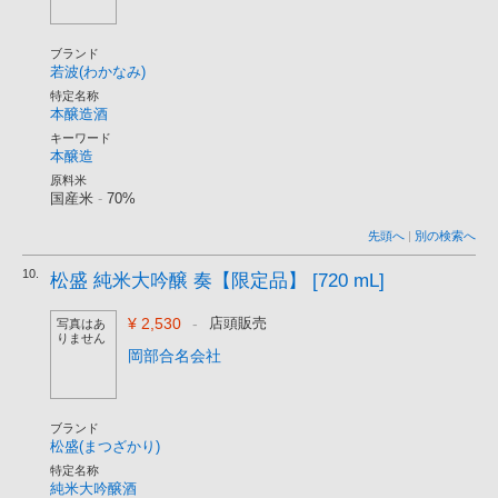
ブランド
若波(わかなみ)
特定名称
本醸造酒
キーワード
本醸造
原料米
国産米
-
70%
先頭へ
|
別の検索へ
10.
松盛 純米大吟醸 奏【限定品】 [720 mL]
¥ 2,530
-
店頭販売
写真はあ
りません
岡部合名会社
ブランド
松盛(まつざかり)
特定名称
純米大吟醸酒