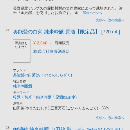
長野県北アルプスの麓松川村の契約農家によって栽培された、酒
米『金紋錦』を使用したお酒です。 金...
詳細ページへ
先頭へ
|
別の検索へ
27.
奥能登の白菊 純米吟醸 原酒【限定品】 [720 mL]
¥ 2,640
-
店頭販売
写真はあ
りません
株式会社白藤酒造店
ブランド
奥能登の白菊(おくのとのしらぎく)
特定名称
純米吟醸酒
キーワード
吟醸
/
純米
/
純米吟醸
/
原酒(無加水)
原料米
山田錦(やまだにしき)
/
五百万石(ごひゃくまんごく)
-
55%
先頭へ
|
別の検索へ
28.
御湖鶴 純米吟醸 山田錦 秋上がり(R6BY) [720 mL]