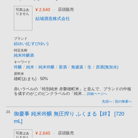
¥ 2,640
-
店頭販売
写真はあ
りません
結城酒造株式会社
ブランド
結ゆい(むすびゆい)
特定名称
純米吟醸酒
キーワード
吟醸
/
純米
/
純米吟醸
/
新酒
/
無濾過
/
生
/
原酒(無加水)
原料米
雄町(おまち)
-
50%
赤いラベルの「特別純米 赤磐雄町米」と並んで、ブランドの中核
を成すのがこのピンクラベルの「純米...
詳細ページへ
先頭へ
|
別の検索へ
23.
御慶事 純米吟醸 無圧搾り ふくまる【絆】 [720
mL]
¥ 2,640
-
店頭販売
写真はあ
りません