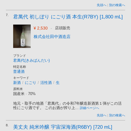
先頭へ
|
別の検索へ
7.
君萬代 初しぼり にごり酒 本生(R7BY) [1,800 mL]
¥ 2,530
-
店頭販売
株式会社田中酒造店
ブランド
君萬代(きみばんだい)
特定名称
普通酒
キーワード
新酒
/
にごり
/
活性酒
/
生
原料米
国産米
-
70%
地元・取手の地酒「君萬代」の令和7年醸造新酒第１弾がこの活
性にごり酒です。 このお酒が搾り上...
詳細ページへ
先頭へ
|
別の検索へ
8.
美丈夫 純米吟醸 宇宙深海酒(R6BY) [720 mL]