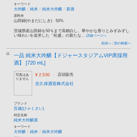
キーワード
大吟醸
/
純米
/
純米大吟醸
/
新酒
原料米
山田錦(やまだにしき)
-
50%
茨城県産山田錦を50％まで高精白し、華やかな香りとみずみずし
い味わいを追求した「松盛」の新たな...
詳細ページへ
先頭へ
|
別の検索へ
11.
一品 純米大吟醸【ドジャースタジアムVIP席採用
酒】 [720 mL]
¥ 2,530
-
店頭販売
写真はあ
りません
吉久保酒造株式会社
ブランド
百歳(ひゃくさい)
特定名称
純米大吟醸酒
キーワード
大吟醸
/
純米
/
純米大吟醸