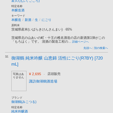
富久心(ふくごころ)
特定名称
本醸造酒
キーワード
本醸造
/
新酒
/
生
/
にごり
原料米
茨城県産米(いばらきけんさんまい)
-
65%
茨城県北の山あいの町・十王の椎名酒造の店の新酒第1弾がこの
「もろはく」です。 清酒の製造工程の...
詳細ページへ
先頭へ
|
別の検索へ
32.
御湖鶴 純米吟醸 山恵錦 活性にごり(R7BY) [720
mL]
¥ 2,695
-
店頭販売
写真はあ
りません
諏訪御湖鶴酒造場
ブランド
御湖鶴(みこつる)
特定名称
純米吟醸酒