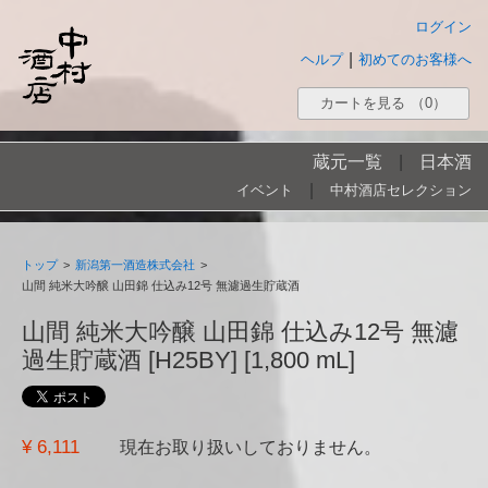
ログイン
|
ヘルプ
初めてのお客様へ
カートを見る
（0）
蔵元一覧
|
日本酒
|
イベント
中村酒店セレクション
トップ
>
新潟第一酒造株式会社
>
山間 純米大吟醸 山田錦 仕込み12号 無濾過生貯蔵酒
山間 純米大吟醸 山田錦 仕込み12号 無濾
過生貯蔵酒 [H25BY] [1,800 mL]
¥ 6,111
現在お取り扱いしておりません。