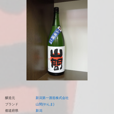
醸造元
新潟第一酒造株式会社
ブランド
山間(やんま)
都道府県
新潟