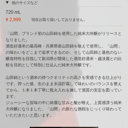
他のサイズなど
720 mL
¥ 2,999
現在お取り扱いしておりません。
「山間」ブランド初の山田錦を使用した純米大吟醸がリリースと
なりました。
酒造好適米の最高峰・兵庫県産山田錦を敢えて使用し、「山間」
の味わいをどこまで追求できるのか、そして山田錦と遜色のない
醸造特性を目指して新潟県が開発した酒造好適米・越淡麗との比
較を目的として特別に仕込んだ純米大吟醸です。
山田錦という酒米の持つクオリティの高さを実感できる仕上がり
です。搾った後、生のまま氷温貯蔵して味わいのバランスを整え
てから、１本１本丁寧に瓶火入れを施して酒質の安定を図ってい
ます。
ジューシーな旨味の中に綺麗な甘みと酸が映え、上質感漂う純米
大吟醸になりました。「山間」の新たな挑戦をじっくり味わって
いただきたいと思います。