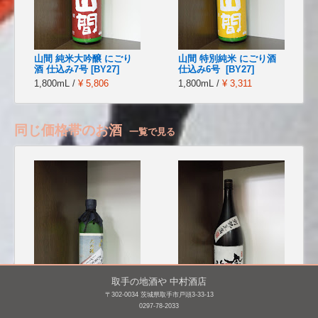
山間 純米大吟醸 にごり
山間 特別純米 にごり酒
酒 仕込み7号 [BY27]
仕込み6号 [BY27]
1,800mL /
¥ 5,806
1,800mL /
¥ 3,311
同じ価格帯のお酒
一覧で見る
取手の地酒や 中村酒店
〒302-0034 茨城県取手市戸頭3-33-13
0297-78-2033
武勇 大吟醸 生詰 しずく
鳳凰美田 大吟醸 原酒 別