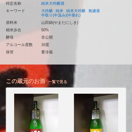
特定名称
純米大吟醸酒
キーワード
大吟醸
純米
純米大吟醸
無濾過
中取り(中汲み)(中垂れ)
原料米
山田錦(やまだにしき)
精米歩合
50%
酵母
非公開
アルコール度数
16度
保管
要冷蔵
この蔵元のお酒
一覧で見る