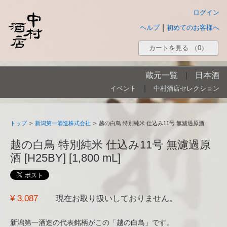
ログイン
|
ヘルプ
初めてのお客様へ
カートを見る
（0）
蔵元一覧
|
日本酒
|
イベント
中村酒店セレクション
トップ
>
新潟第一酒造株式会社
>
越の白鳥 特別純米 仕込み11号 無濾過原酒
越の白鳥 特別純米 仕込み11号 無濾過原
酒 [H25BY] [1,800 mL]
¥ 3,087
現在お取り扱いしておりません。
新潟第一酒造の代表銘柄がこの「越の白鳥」です。