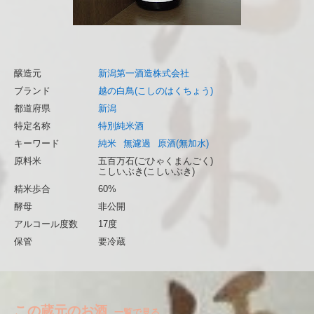
醸造元
新潟第一酒造株式会社
ブランド
越の白鳥(こしのはくちょう)
都道府県
新潟
特定名称
特別純米酒
キーワード
純米
無濾過
原酒(無加水)
原料米
五百万石(ごひゃくまんごく)
こしいぶき(こしいぶき)
精米歩合
60%
酵母
非公開
アルコール度数
17度
保管
要冷蔵
この蔵元のお酒
一覧で見る