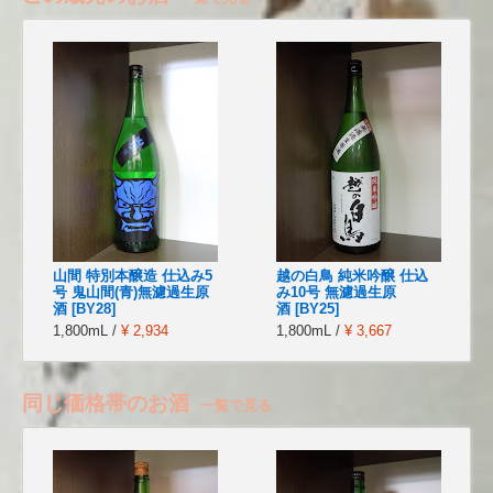
山間 特別本醸造 仕込み5
越の白鳥 純米吟醸 仕込
号 鬼山間(青)無濾過生原
み10号 無濾過生原
酒 [BY28]
酒 [BY25]
1,800mL /
¥ 2,934
1,800mL /
¥ 3,667
同じ価格帯のお酒
一覧で見る