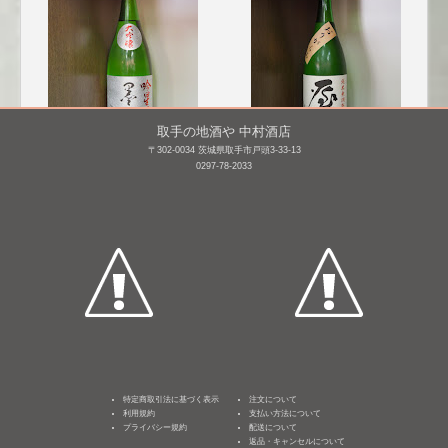
取手の地酒や 中村酒店
〒302-0034 茨城県取手市戸頭3-33-13
0297-78-2033
墨廼江 大吟醸 吟星四
屋守 純米 無調整 生 おり
十 [BY25]
がらみ [BY25]
1,800mL /
¥ 3,771
1,800mL /
¥ 3,065
特定商取引法に基づく表示
注文について
利用規約
支払い方法について
プライバシー規約
配送について
返品・キャンセルについて