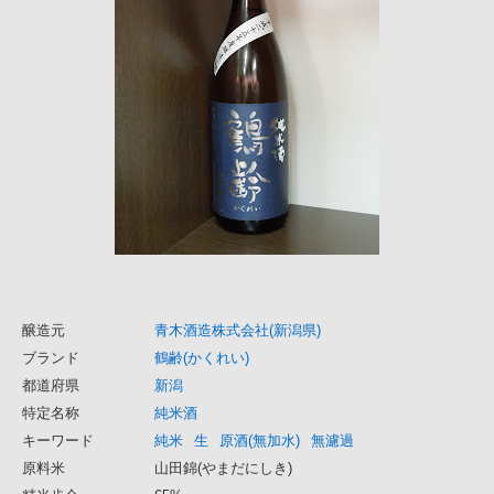
醸造元
青木酒造株式会社(新潟県)
ブランド
鶴齢(かくれい)
都道府県
新潟
特定名称
純米酒
キーワード
純米
生
原酒(無加水)
無濾過
原料米
山田錦(やまだにしき)