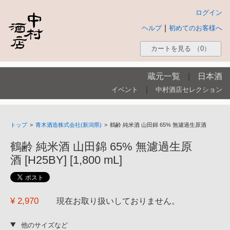
ログイン
|
ヘルプ
初めてのお客様へ
カートを見る
（0）
蔵元一覧
|
日本酒
|
イベント
中村酒店セレクション
トップ
>
青木酒造株式会社(新潟県)
>
鶴齢 純米酒 山田錦 65% 無濾過生原酒
鶴齢 純米酒 山田錦 65% 無濾過生原
酒 [H25BY] [1,800 mL]
¥ 2,970
現在お取り扱いしておりません。
他のサイズなど