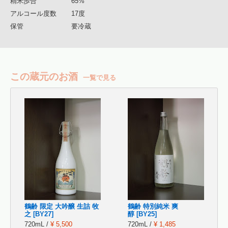
精米歩合
65%
アルコール度数
17度
保管
要冷蔵
この蔵元のお酒
一覧で見る
鶴齢 限定 大吟醸 生詰 牧
鶴齢 特別純米 爽
之 [BY27]
醇 [BY25]
720mL /
¥ 5,500
720mL /
¥ 1,485