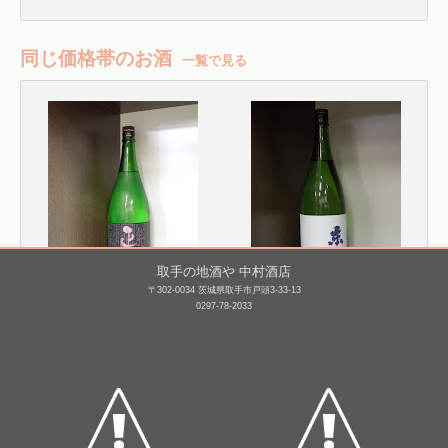
同じ価格帯のお酒
一覧で見る
取手の地酒や 中村酒店
〒302-0034 茨城県取手市戸頭3-33-13
0297-78-2033
正雪 純米吟醸 崎村勉
東鶴 特別純米
Evolution [BY26]
1,800mL /
¥ 2,777
1,800mL /
¥ 2,776