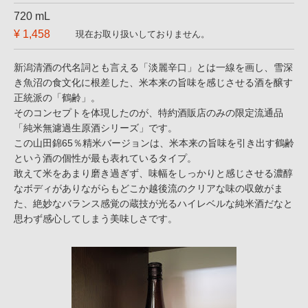
720 mL
¥ 1,458
現在お取り扱いしておりません。
新潟清酒の代名詞とも言える「淡麗辛口」とは一線を画し、雪深
き魚沼の食文化に根差した、米本来の旨味を感じさせる酒を醸す
正統派の「鶴齢」。
そのコンセプトを体現したのが、特約酒販店のみの限定流通品
「純米無濾過生原酒シリーズ」です。
この山田錦65％精米バージョンは、米本来の旨味を引き出す鶴齢
という酒の個性が最も表れているタイプ。
敢えて米をあまり磨き過ぎず、味幅をしっかりと感じさせる濃醇
なボディがありながらもどこか越後流のクリアな味の収斂がま
た、絶妙なバランス感覚の蔵技が光るハイレベルな純米酒だなと
思わず感心してしまう美味しさです。