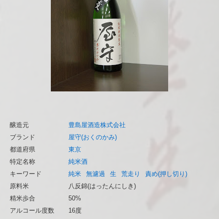
醸造元
豊島屋酒造株式会社
ブランド
屋守(おくのかみ)
都道府県
東京
特定名称
純米酒
キーワード
純米
無濾過
生
荒走り
責め(押し切り)
原料米
八反錦(はったんにしき)
精米歩合
50%
アルコール度数
16度