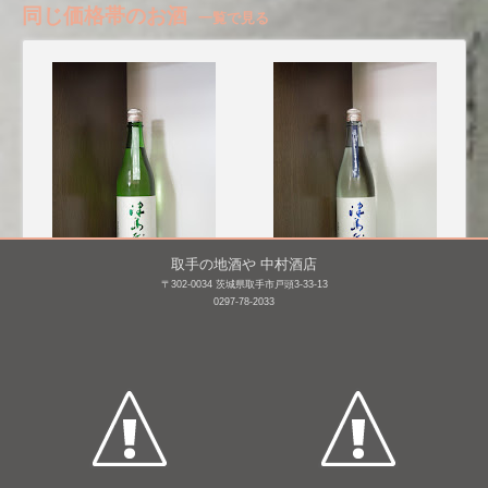
同じ価格帯のお酒
一覧で見る
取手の地酒や 中村酒店
〒302-0034 茨城県取手市戸頭3-33-13
津島屋 純米酒 信州産美
津島屋 純米吟醸 信州産
0297-78-2033
山錦 無濾過生原
美山錦 生酒(夏酒) [BY28]
酒 [BY27]
720mL /
¥ 1,485
720mL /
¥ 1,485