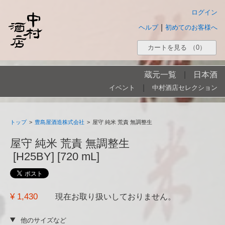
ログイン
|
ヘルプ
初めてのお客様へ
カートを見る
（0）
蔵元一覧
|
日本酒
|
イベント
中村酒店セレクション
トップ
>
豊島屋酒造株式会社
>
屋守 純米 荒責 無調整生
屋守 純米 荒責 無調整生
[H25BY] [720 mL]
¥ 1,430
現在お取り扱いしておりません。
他のサイズなど