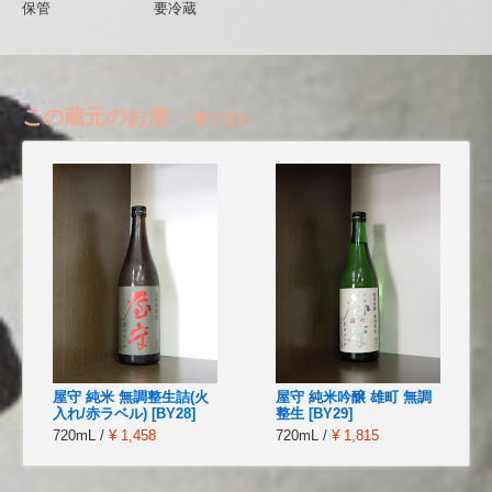
保管
要冷蔵
この蔵元のお酒
一覧で見る
屋守 純米 無調整生詰(火
屋守 純米吟醸 雄町 無調
入れ/赤ラベル) [BY28]
整生 [BY29]
720mL /
¥ 1,458
720mL /
¥ 1,815