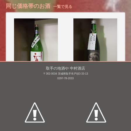
同じ価格帯のお酒
一覧で見る
取手の地酒や 中村酒店
〒302-0034 茨城県取手市戸頭3-33-13
0297-78-2033
宙狐 かすみ純米 生原
武勇 純米 山田錦 生
酒 [BY26]
酒 [BY25]
1,800mL /
¥ 2,860
1,800mL /
¥ 2,934