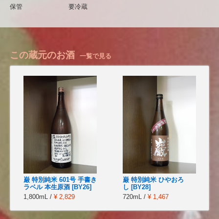
保管
要冷蔵
この蔵元のお酒
一覧で見る
巌 特別純米 601号 手書き
巌 特別純米 ひやおろ
ラベル 本生原酒 [BY26]
し [BY28]
1,800mL /
¥ 2,829
720mL /
¥ 1,467