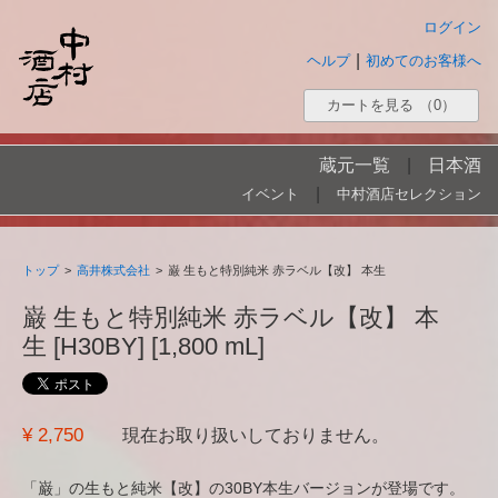
ログイン
|
ヘルプ
初めてのお客様へ
カートを見る
（0）
蔵元一覧
|
日本酒
|
イベント
中村酒店セレクション
トップ
>
高井株式会社
>
巌 生もと特別純米 赤ラベル【改】 本生
巌 生もと特別純米 赤ラベル【改】 本
生 [H30BY] [1,800 mL]
¥ 2,750
現在お取り扱いしておりません。
「巌」の生もと純米【改】の30BY本生バージョンが登場です。