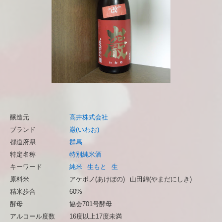
醸造元
高井株式会社
ブランド
巌(いわお)
都道府県
群馬
特定名称
特別純米酒
キーワード
純米
生もと
生
原料米
アケボノ(あけぼの)
山田錦(やまだにしき)
精米歩合
60%
酵母
協会701号酵母
アルコール度数
16度以上17度未満