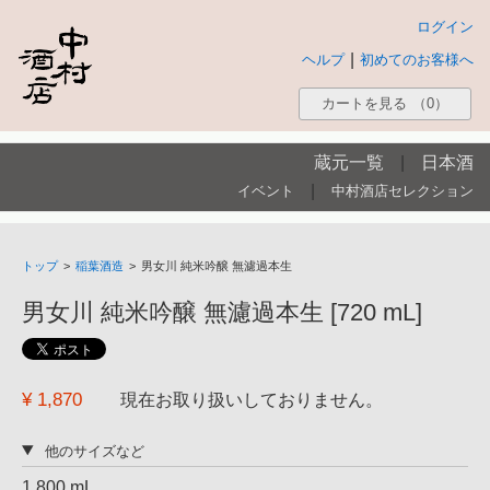
ログイン
|
ヘルプ
初めてのお客様へ
カートを見る
（0）
蔵元一覧
|
日本酒
|
イベント
中村酒店セレクション
トップ
>
稲葉酒造
>
男女川 純米吟醸 無濾過本生
男女川 純米吟醸 無濾過本生 [720 mL]
¥ 1,870
現在お取り扱いしておりません。
他のサイズなど
1,800 mL