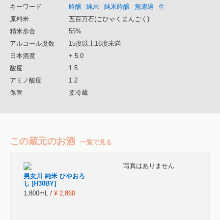
キーワード
吟醸
純米
純米吟醸
無濾過
生
原料米
五百万石(ごひゃくまんごく)
精米歩合
55%
アルコール度数
15度以上16度未満
日本酒度
+ 5.0
酸度
1.5
アミノ酸度
1.2
保管
要冷蔵
この蔵元のお酒
一覧で見る
写真はありません
男女川 純米 ひやおろ
し [H30BY]
1,800mL /
¥ 2,860