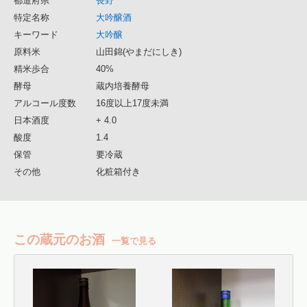
都道府県
長野
特定名称
大吟醸酒
キーワード
大吟醸
原料米
山田錦(やまだにしき)
精米歩合
40%
酵母
蔵内培養酵母
アルコール度数
16度以上17度未満
日本酒度
+ 4.0
酸度
1.4
保管
要冷蔵
その他
化粧箱付き
この蔵元のお酒
一覧で見る