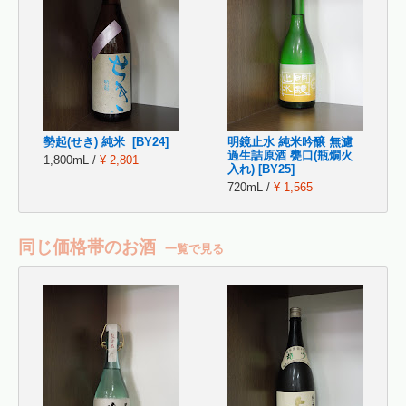
勢起(せき) 純米 [BY24]
明鏡止水 純米吟醸 無濾
過生詰原酒 甕口(瓶燗火
1,800mL /
¥ 2,801
入れ) [BY25]
720mL /
¥ 1,565
同じ価格帯のお酒
一覧で見る