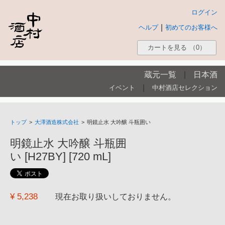
ログイン
|
ヘルプ
初めてのお客様へ
カートを見る
（0）
蔵元一覧
|
日本酒
|
イベント
中村酒店セレクション
トップ
>
大澤酒造株式会社
>
明鏡止水 大吟醸 斗瓶囲い
明鏡止水 大吟醸 斗瓶囲
い [H27BY] [720 mL]
¥ 5,238
現在お取り扱いしておりません。