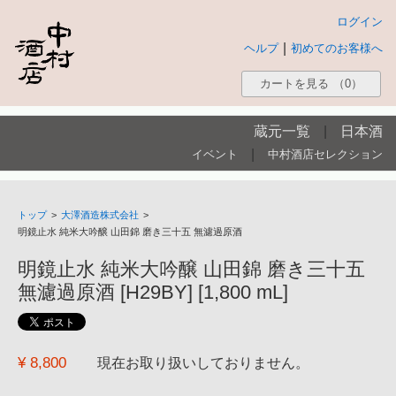
ログイン
|
ヘルプ
初めてのお客様へ
カートを見る
（0）
蔵元一覧
|
日本酒
|
イベント
中村酒店セレクション
トップ
>
大澤酒造株式会社
>
明鏡止水 純米大吟醸 山田錦 磨き三十五 無濾過原酒
明鏡止水 純米大吟醸 山田錦 磨き三十五
無濾過原酒 [H29BY] [1,800 mL]
¥ 8,800
現在お取り扱いしておりません。