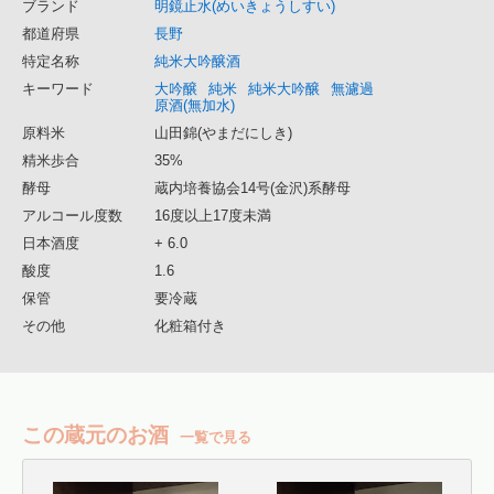
ブランド
明鏡止水(めいきょうしすい)
都道府県
長野
特定名称
純米大吟醸酒
キーワード
大吟醸
純米
純米大吟醸
無濾過
原酒(無加水)
原料米
山田錦(やまだにしき)
精米歩合
35%
酵母
蔵内培養協会14号(金沢)系酵母
アルコール度数
16度以上17度未満
日本酒度
+ 6.0
酸度
1.6
保管
要冷蔵
その他
化粧箱付き
この蔵元のお酒
一覧で見る