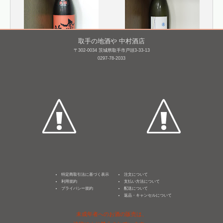
取手の地酒や 中村酒店
〒302-0034 茨城県取手市戸頭3-33-13
0297-78-2033
鳳凰美田 純米大吟醸 赤
若波 純米大吟醸 [BY26]
判 瓶燗火入れ [BY28]
1,800mL /
¥ 8,800
1,800mL /
¥ 5,500
特定商取引法に基づく表示
注文について
利用規約
支払い方法について
プライバシー規約
配送について
返品・キャンセルについて
未成年者へのお酒の販売は、