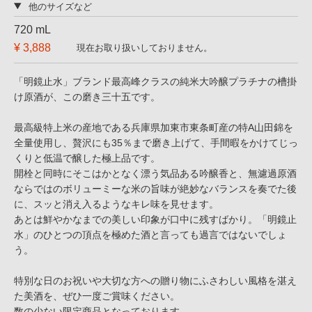
他のサイズなど
720 mL
¥ 3,888
現在お取り扱いしておりません。
「明鏡止水」ブランド最高峰クラスの純米大吟醸プラチナの槽掛
け原酒が、この磨き三十五です。
最高級特上米の産地である兵庫県加東市東条町産の特A山田錦を
全量使用し、贅沢にも35％まで磨き上げて、手間暇をかけてじっ
くりと低温で醸した極上品です。
開栓と同時にそこはかとなく漂う気品ある吟醸香と、無濾過原酒
ならではのボリューミーな米の旨味が絶妙なバランスを奏でた後
に、スッと消え入るようなキレ味を見せます。
あとは鮮やかなまでの美しい印象が口中に残すばかり。「明鏡止
水」のひとつの頂点を極めた酒と言っても過言ではないでしょ
う。
特別な日のお祝いや大切な方への贈り物にふさわしい風格を湛え
た美酒を、ぜひ一度ご賞味ください。
数の少ない限定商品となっております。