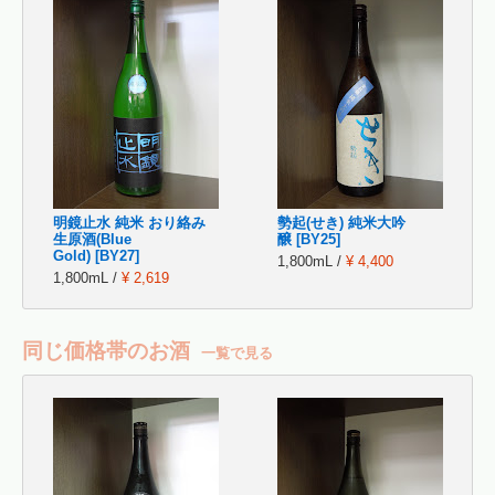
明鏡止水 純米 おり絡み
勢起(せき) 純米大吟
生原酒(Blue
醸 [BY25]
Gold) [BY27]
1,800mL /
¥ 4,400
1,800mL /
¥ 2,619
同じ価格帯のお酒
一覧で見る