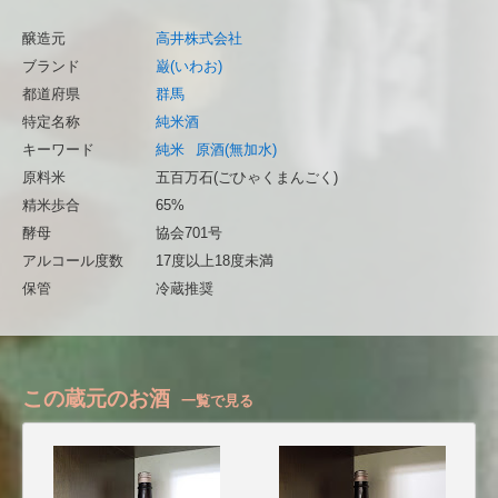
醸造元
高井株式会社
ブランド
巌(いわお)
都道府県
群馬
特定名称
純米酒
キーワード
純米
原酒(無加水)
原料米
五百万石(ごひゃくまんごく)
精米歩合
65%
酵母
協会701号
アルコール度数
17度以上18度未満
保管
冷蔵推奨
この蔵元のお酒
一覧で見る