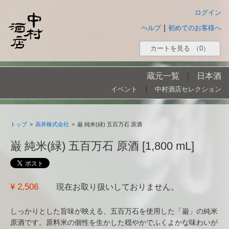
ログイン
|
ヘルプ
初めてのお客様へ
カートを見る
（0）
蔵元一覧
|
日本酒
|
イベント
中村酒店セレクション
トップ
>
高井株式会社
>
巌 純米(緑) 五百万石 原酒
巌 純米(緑) 五百万石 原酒 [1,800 mL]
¥ 2,506
現在お取り扱いしておりません。
しっかりとした旨味が映える、五百万石を使用した「巌」の純米
原酒です。原料米の個性を生かした穏やかでふくよかな味わいが