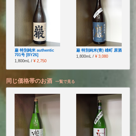
巌 特別純米 authentic
巌 特別純米(青) 雄町 原酒
701号 [BY26]
1,800mL /
¥ 3,080
1,800mL /
¥ 2,750
同じ価格帯のお酒
一覧で見る